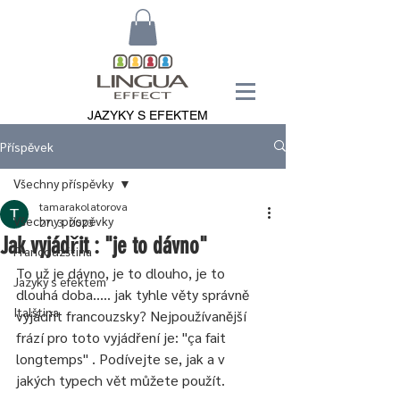
JAZYKY S EFEKTEM
Příspěvek
Všechny příspěvky
tamarakolatorova
Všechny příspěvky
27. 3. 2023
Jak vyjádřit : "je to dávno"
Francouzština
To už je dávno, je to dlouho, je to 
Jazyky s efektem
dlouhá doba..... jak tyhle věty správně 
Italština
vyjádřit francouzsky? Nejpoužívanější 
frází pro toto vyjádření je: "ça fait 
longtemps" . Podívejte se, jak a v 
jakých typech vět můžete použít. 