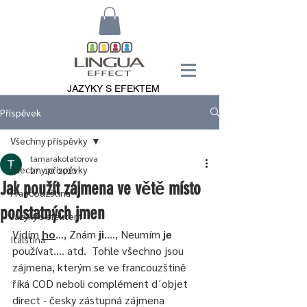
JAZYKY S EFEKTEM
Příspěvek
Všechny příspěvky
tamarakolatorova
Všechny příspěvky
27. 10. 2023
Jak použít zájmena ve větě místo
Francouzština
podstatných jmen
Jazyky s efektem
Vidím
ho
.
.., Znám 
ji
...., Neumím 
je
Italština
používat.... atd.  Tohle všechno jsou 
zájmena, kterým se ve francouzštině 
říká COD neboli complément d´objet 
direct - česky zástupná zájmena 