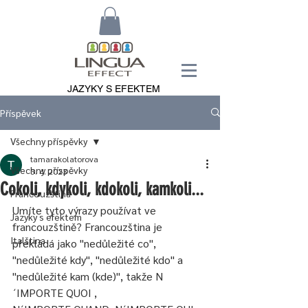
JAZYKY S EFEKTEM
Příspěvek
Všechny příspěvky
tamarakolatorova
Všechny příspěvky
3. 4. 2023
Cokoli, kdykoli, kdokoli, kamkoli...
Francouzština
Umíte tyto výrazy používat ve 
Jazyky s efektem
francouzštině? Francouzština je 
Italština
překládá jako "nedůležité co", 
"nedůležité kdy", "nedůležité kdo" a 
"nedůležité kam (kde)", takže N
´IMPORTE QUOI , 