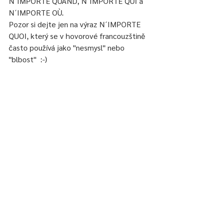
N´IMPORTE QUAND, N´IMPORTE QUI a 
N´IMPORTE OÙ. 
Pozor si dejte jen na výraz N´IMPORTE 
QUOI, který se v hovorové francouzštině 
často používá jako "nesmysl" nebo 
"blbost"  :-) 